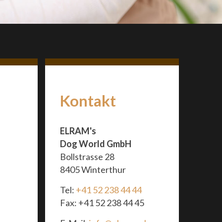
Kontakt
ELRAM's
Dog World GmbH
Bollstrasse 28
8405 Winterthur
Tel:
+41 52 238 44 44
Fax: +41 52 238 44 45