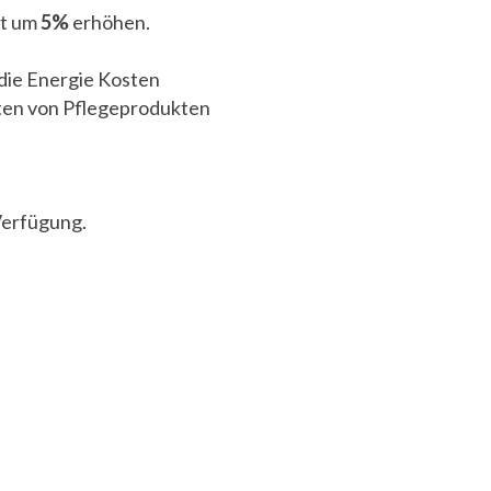
tt um
5%
erhöhen.
 die Energie Kosten
sten von Pflegeprodukten
Verfügung.