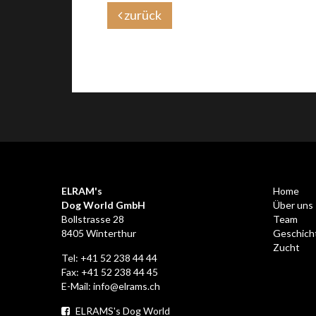
zurück
ELRAM's
Home
Dog World GmbH
Über uns
Bollstrasse 28
Team
8405 Winterthur
Geschich
Zucht
Tel:
+41 52 238 44 44
Fax: +41 52 238 44 45
E-Mail:
info@elrams.ch
ELRAMS's Dog World